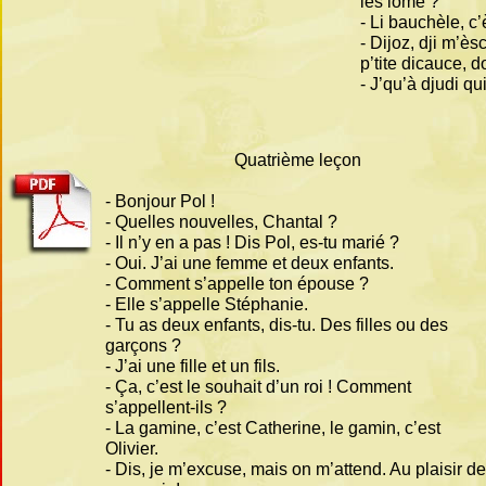
lès lome ?
-
Li bauchèle, c’ès
-
Dijoz, dji m’èsc
p’tite dicauce, d
-
J’qu’à djudi qui 
Quatrième leçon
-
Bonjour Pol !
-
Quelles nouvelles, Chantal ?
-
Il n’y en a pas ! Dis Pol, es-
tu marié ?
-
Oui. J’ai une femme et deux enfants.
-
Comment s’appelle ton épouse ?
-
Elle s’appelle Stéphanie.
-
Tu as deux enfants, dis-
tu. Des filles ou des
garçons ?
-
J’ai une fille et un fils.
-
Ça, c’est le souhait d’un roi ! Comment
s’appellent-
ils ?
-
La gamine, c’est Catherine, le gamin, c’est
Olivier.
-
Dis, je m’excuse, mais on m’attend. Au plaisir de