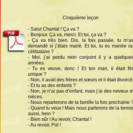
Cinquième leçon
-
Salut Chantal ! Ça va ?
-
Bonjour. Ça va, merci. Et toi, ça va ?
-
Ça va très bien. Dis, la fois passée, tu m’a
demandé si j’étais marié. Et toi, tu es mariée o
célibataire ?
-
Moi, j’ai perdu mon conjoint il y a quelque
années.
-
Tu es veuve, donc ! Et ton mari, il était fil
unique ?
-
Non, il avait des frères et sœurs et il était divorcé
-
Et tu as des enfants ?
-
Non, je n’ai pas d’enfant, mais j’ai des neveux e
nièces.
-
Nous reparlerons de ta famille la fois prochaine 
-
Quand tu veux ! Mais nous parlerons de la tienn
aussi, hein ?
-
Bien sûr ! Au revoir, Chantal !
-
Au revoir, Pol !