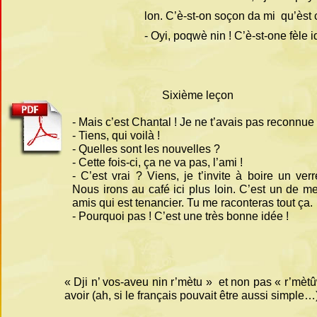
lon. C’è-
st-
on soçon da mi qu’èst c
-
Oyi, poqwè nin ! C’è-
st-
one fèle i
Sixième leçon
-
Mais c’est Chantal ! Je ne t’avais pas reconnue 
-
Tiens, qui voilà !
-
Quelles sont les nouvelles ?
-
Cette fois-
ci, ça ne va pas, l’ami !
-
C’est vrai ? Viens, je t’invite à boire un verr
Nous irons au café ici plus loin. C’est un de m
amis qui est tenancier. Tu me raconteras tout ça.
-
Pourquoi pas ! C’est une très bonne idée !
« Dji n’ vos-
aveu nin r’mètu » et non pas « r’mètûw
avoir (ah, si le français pouvait être aussi simple…