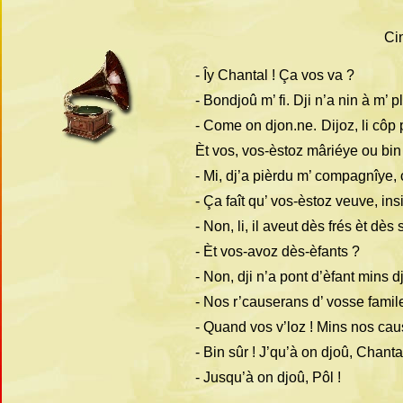
Ci
-
Îy Chantal ! Ça vos va ?
-
Bondjoû m’ fi. Dji n’a nin à m’ p
-
Come on djon.ne. Dijoz, li côp 
Èt vos, vos-
èstoz mâriéye ou bin
-
Mi, dj’a pièrdu m’ compagnîye, ç
-
Ça faît qu’ vos-
èstoz veuve, insi
-
Non, li, il aveut dès frés èt dès s
-
Èt vos-
avoz dès-
èfants ?
-
Non, dji n’a pont d’èfant mins 
-
Nos r’causerans d’ vosse famile 
-
Quand vos v’loz ! Mins nos cau
-
Bin sûr ! J’qu’à on djoû, Chantal
-
Jusqu’à on djoû, Pôl !