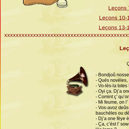
Leçons 
Leçons 10-
Leçons 13-
xxxxxxxxxxxxxxxxxxxxxxxxxxxxxxxxxxxxxxxxxxx
Leç
-
Bondjoû nosse 
-
Qués novèles, 
-
Vo-
lès-
la totes
-
Oyi ça. Dj’a on
-
Comint ç’ qu’on
-
Mi feume, on l’
-
Vos-
avoz deûs
bauchèles ou dè
-
Dj’a one fèye è
-
Ça, c’èst l’ sow