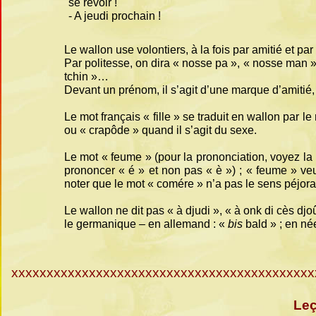
se revoir !
-
A jeudi prochain !
Le wallon use volontiers, à la fois par amitié et par
Par politesse, on dira « nosse pa », « nosse man 
tchin »…
Devant un prénom, il s’agit d’une marque d’amitié,
Le mot français « fille » se traduit en wallon par le 
ou « crapôde » quand il s’agit du sexe.
Le mot « feume » (pour la prononciation, voyez la 
prononcer « é » et non pas « è ») ; « feume » ve
noter que le mot « comére » n’a pas le sens péjora
Le wallon ne dit pas « à djudi », « à onk di cès dj
le germanique – en allemand : «
bis
bald » ; en né
xxxxxxxxxxxxxxxxxxxxxxxxxxxxxxxxxxxxxxxxxxx
Leç