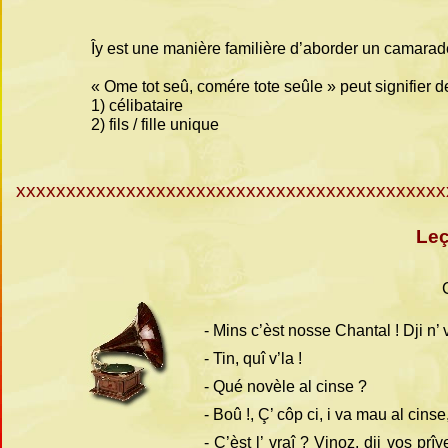
Îy est une manière familière d’aborder un camarade.
« Ome tot seû, comére tote seûle » peut signifier 
1) célibataire
2) fils / fille unique
xxxxxxxxxxxxxxxxxxxxxxxxxxxxxxxxxxxxxxxxxxx
Leç
-
Mins c’èst nosse Chantal ! Dji n’ 
-
Tin, quî v’la !
-
Qué novèle al cinse ?
-
Boû !, Ç’ côp ci, i va mau al cinse,
-
C’èst l’ vraî ? Vinoz, dji vos pr